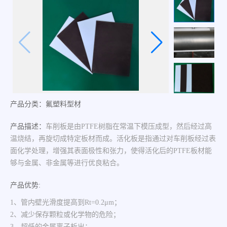
产品分类：氟塑料型材
产品描述：
车削板是由PTFE树脂在常温下模压成型，然后经过高
温烧结，再旋切成特定板材而成。活化板是指通过对车削板经过表
面化学处理，增强其表面极性和张力，使得活化后的PTFE板材能
够与金属、非金属等进行优良粘合。
产品优势:
1、管内壁光滑度提高到Rt=0.2μm；
2、减少保存颗粒或化学物的危险；
3、超低的金属离子析出；