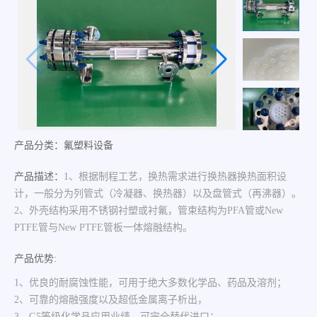
产品分类：氟塑料设备
产品描述：
1、根据制程工艺，换热需求进行换热器换热面积设
计，一般分为列管式（冷凝器、换热器）以及盘管式（再沸器）。
2、外壳结构采用不锈钢衬塑或衬氟，管束结构为PFA管或New
PTFE管与New PTFE管板一体熔融结构。
产品优势:
1、优良的耐腐蚀性能，可用于绝大多数化学品、药品及溶剂；
2、可靠的熔融强度以及超低金属离子析出，
3、G5等级化学品应用业绩，可完全替代进口；