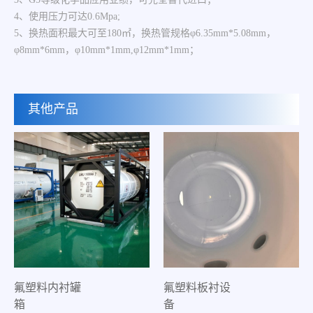
4、使用压力可达0.6Mpa;
5、换热面积最大可至180㎡，换热管规格φ6.35mm*5.08mm，
φ8mm*6mm，φ10mm*1mm,φ12mm*1mm；
其他产品
氟塑料内衬罐
氟塑料板衬设
箱
备